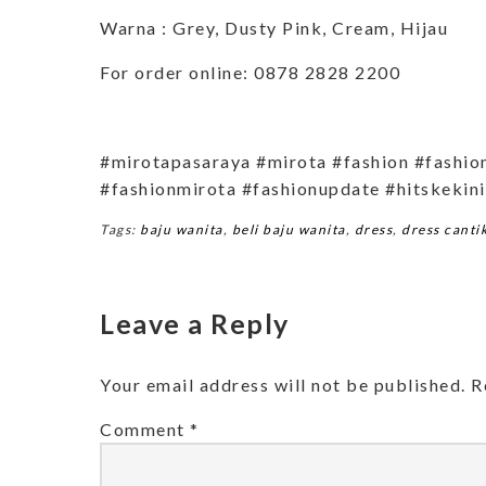
Warna : Grey, Dusty Pink, Cream, Hijau
For order online: 0878 2828 2200
#mirotapasaraya #mirota #fashion #fashio
#fashionmirota #fashionupdate #hitskekin
Tags:
baju wanita
,
beli baju wanita
,
dress
,
dress canti
Leave a Reply
Your email address will not be published.
R
Comment
*