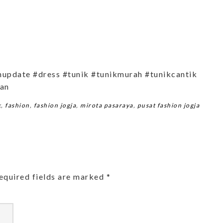
nupdate #dress #tunik #tunikmurah #tunikcantik
ian
k
,
fashion
,
fashion jogja
,
mirota pasaraya
,
pusat fashion jogja
equired fields are marked
*