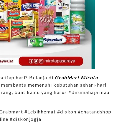
etiap hari? Belanja di
GrabMart Mirota
p membantu memenuhi kebutuhan sehari-hari
arang, buat kamu yang harus #dirumahaja mau
#Grabmart #Lebihhemat #diskon #chatandshop
ine #diskonjogja