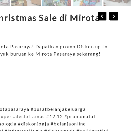
ristmas Sale di Mirota
rota Pasaraya! Dapatkan promo Diskon up to
, yuk buruan ke Mirota Pasaraya sekarang!
rotapasaraya #pusatbelanjakeluarga
#supersalechristmas #12.12 #promonatal
jogja #diskonjogja #belanjaonline
ini #informasijogja #diskongede #beli1gratis1