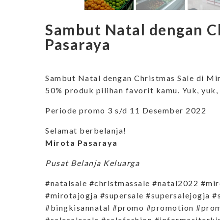
Sambut Natal dengan Ch
Pasaraya
Sambut Natal dengan Christmas Sale di Mi
50% produk pilihan favorit kamu. Yuk, yuk
Periode promo 3 s/d 11 Desember 2022
Selamat berbelanja!
Mirota Pasaraya
Pusat Belanja Keluarga
#natalsale #christmassale #natal2022 #mi
#mirotajogja #supersale #supersalejogja 
#bingkisannatal #promo #promotion #promo
#salesalesale #salefashion #informasiterk