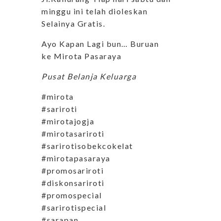
minggu ini telah dioleskan
Selainya Gratis.
Ayo Kapan Lagi bun… Buruan
ke Mirota Pasaraya
Pusat Belanja Keluarga
#mirota
#sariroti
#mirotajogja
#mirotasariroti
#sarirotisobekcokelat
#mirotapasaraya
#promosariroti
#diskonsariroti
#promospecial
#sarirotispecial
#sarapan