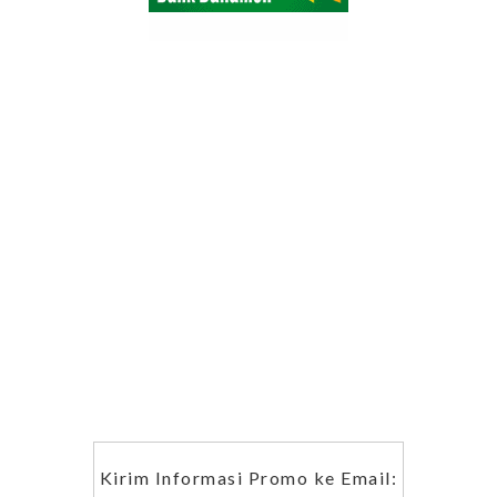
Kirim Informasi Promo ke Email: