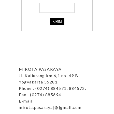
MIROTA PASARAYA
Jl. Kaliurang km 6,1 no. 49 B
Yogyakarta 55281.
Phone : (0274) 884571, 884572.
Fax : (0274) 885694.
E-mail :
mirota.pasaraya[@]gmail.com