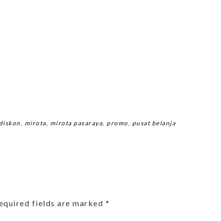
diskon
,
mirota
,
mirota pasaraya
,
promo
,
pusat belanja
equired fields are marked
*