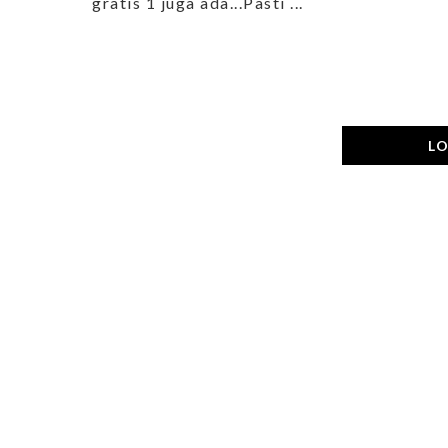
gratis 1 juga ada...Pasti ...
L