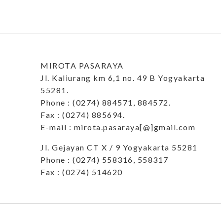
MIROTA PASARAYA
Jl. Kaliurang km 6,1 no. 49 B Yogyakarta
55281.
Phone : (0274) 884571, 884572.
Fax : (0274) 885694.
E-mail : mirota.pasaraya[@]gmail.com
Jl. Gejayan CT X / 9 Yogyakarta 55281
Phone : (0274) 558316, 558317
Fax : (0274) 514620