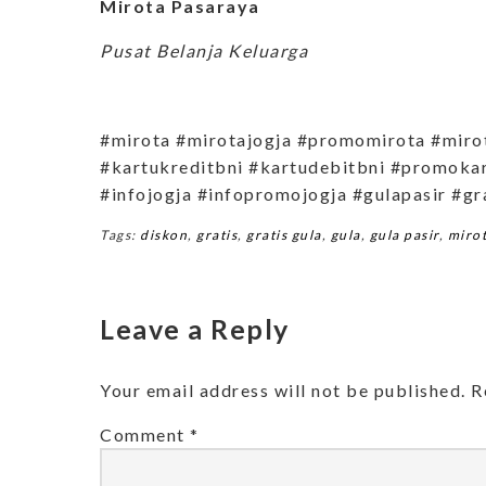
Mirota Pasaraya
Pusat Belanja Keluarga
#mirota #mirotajogja #promomirota #miro
#kartukreditbni #kartudebitbni #promoka
#infojogja #infopromojogja #gulapasir #gr
Tags:
diskon
,
gratis
,
gratis gula
,
gula
,
gula pasir
,
mirot
Leave a Reply
Your email address will not be published.
R
Comment
*