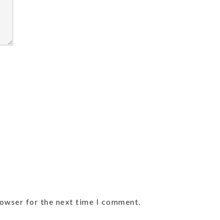
rowser for the next time I comment.