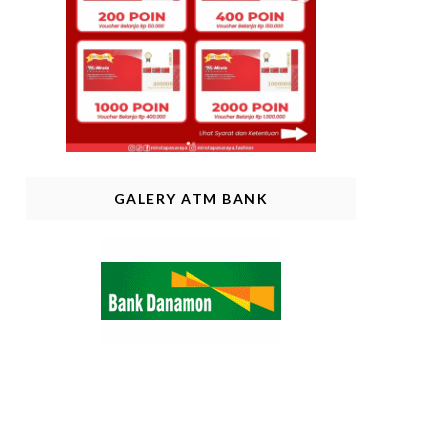
GALERY ATM BANK