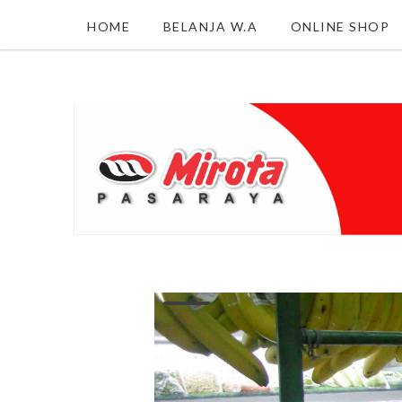
HOME
BELANJA W.A
ONLINE SHOP