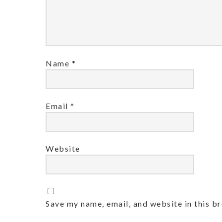
Name
*
Email
*
Website
Save my name, email, and website in this b