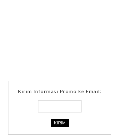
Kirim Informasi Promo ke Email: