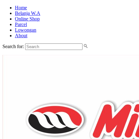
Home
Belanja W.A
Online Shop
Parcel
Lowongan
About
Search for: