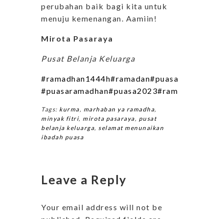
perubahan baik bagi kita untuk
menuju kemenangan. Aamiin!
Mirota Pasaraya
Pusat Belanja Keluarga
#ramadhan1444h
#ramadan
#puasa
#selamat
#puasaramadhan
#puasa2023
#ramadhanjogj
Tags:
kurma
,
marhaban ya ramadha
,
minyak fitri
,
mirota pasaraya
,
pusat
belanja keluarga
,
selamat menunaikan
ibadah puasa
Leave a Reply
Your email address will not be