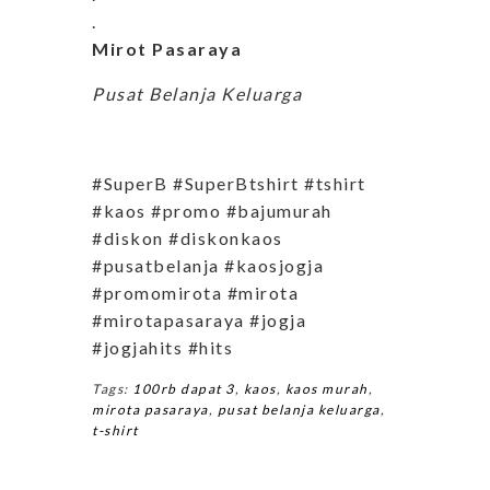
.
Mirot Pasaraya
Pusat Belanja Keluarga
#SuperB #SuperBtshirt #tshirt
#kaos #promo #bajumurah
#diskon #diskonkaos
#pusatbelanja #kaosjogja
#promomirota #mirota
#mirotapasaraya #jogja
#jogjahits #hits
Tags:
100rb dapat 3
,
kaos
,
kaos murah
,
mirota pasaraya
,
pusat belanja keluarga
,
t-shirt