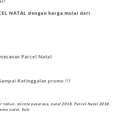
al?
EL NATAL dengan harga mulai dari
mesanan Parcel Natal
Sampai Ketinggalan promo !!!
ir tahun
,
mirota pasaraya
,
natal 2018
,
Parcel Natal 2018
,
omo natal
,
Sale