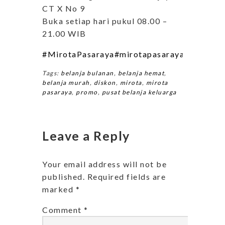
CT X No 9
Buka setiap hari pukul 08.00 –
21.00 WIB
#MirotaPasaraya
#mirotapasarayafashion
#m
Tags:
belanja bulanan
,
belanja hemat
,
belanja murah
,
diskon
,
mirota
,
mirota
pasaraya
,
promo
,
pusat belanja keluarga
Leave a Reply
Your email address will not be
published.
Required fields are
marked
*
Comment
*