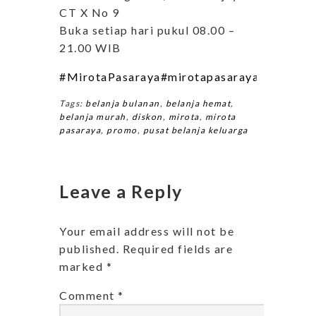
CT X No 9
Buka setiap hari pukul 08.00 –
21.00 WIB
#MirotaPasaraya
#mirotapasarayafashion
#m
Tags:
belanja bulanan
,
belanja hemat
,
belanja murah
,
diskon
,
mirota
,
mirota
pasaraya
,
promo
,
pusat belanja keluarga
Leave a Reply
Your email address will not be
published.
Required fields are
marked
*
Comment
*