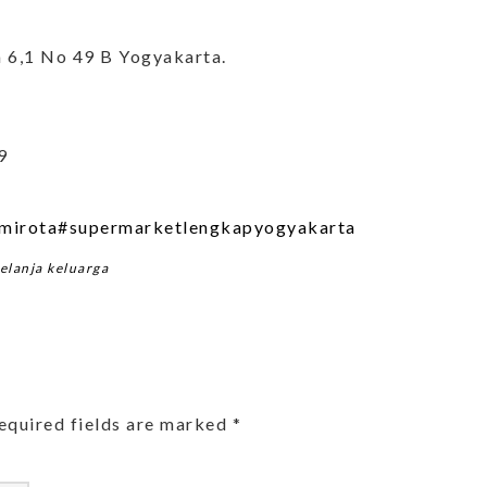
m 6,1 No 49 B Yogyakarta.
9
mirota
#supermarketlengkapyogyakarta
elanja keluarga
equired fields are marked
*