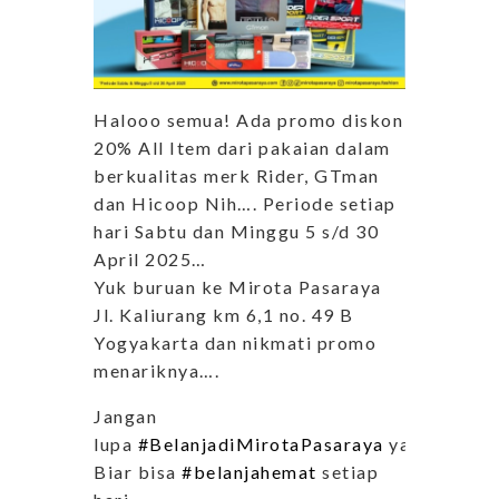
Halooo semua! Ada promo diskon
20% All Item dari pakaian dalam
berkualitas merk Rider, GTman
dan Hicoop Nih…. Periode setiap
hari Sabtu dan Minggu 5 s/d 30
April 2025…
Yuk buruan ke Mirota Pasaraya
Jl. Kaliurang km 6,1 no. 49 B
Yogyakarta dan nikmati promo
menariknya….
Jangan
lupa
#BelanjadiMirotaPasaraya
ya..
Biar bisa
#belanjahemat
setiap