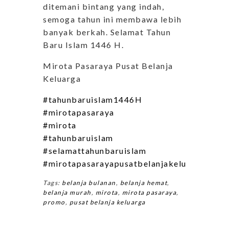
ditemani bintang yang indah,
semoga tahun ini membawa lebih
banyak berkah. Selamat Tahun
Baru Islam 1446 H.
Mirota Pasaraya Pusat Belanja
Keluarga
#tahunbaruislam1446H
#mirotapasaraya
#mirota
#tahunbaruislam
#selamattahunbaruislam
#mirotapasarayapusatbelanjakeluarga
Tags:
belanja bulanan
,
belanja hemat
,
belanja murah
,
mirota
,
mirota pasaraya
,
promo
,
pusat belanja keluarga