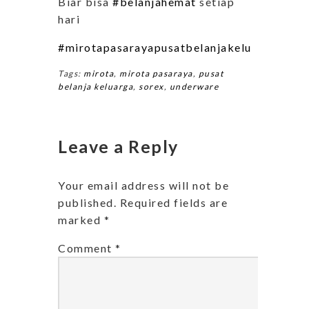
Biar bisa
#belanjahemat
setiap
hari
#mirotapasarayapusatbelanjakeluarga
#miro
Tags:
mirota
,
mirota pasaraya
,
pusat
belanja keluarga
,
sorex
,
underware
Leave a Reply
Your email address will not be
published.
Required fields are
marked
*
Comment
*