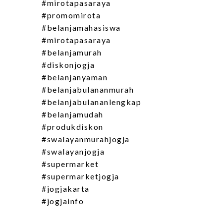
#mirotapasaraya
#promomirota
#belanjamahasiswa
#mirotapasaraya
#belanjamurah
#diskonjogja
#belanjanyaman
#belanjabulananmurah
#belanjabulananlengkap
#belanjamudah
#produkdiskon
#swalayanmurahjogja
#swalayanjogja
#supermarket
#supermarketjogja
#jogjakarta
#jogjainfo