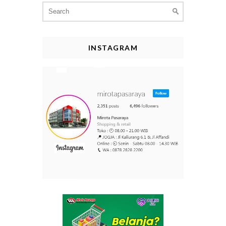
Search
for:
INSTAGRAM