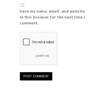
Save my name, email, and website
in this browser for the next time I
comment.