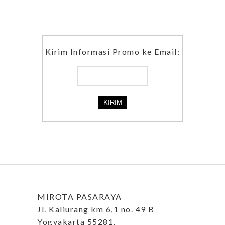
Kirim Informasi Promo ke Email:
MIROTA PASARAYA
Jl. Kaliurang km 6,1 no. 49 B
Yogyakarta 55281.