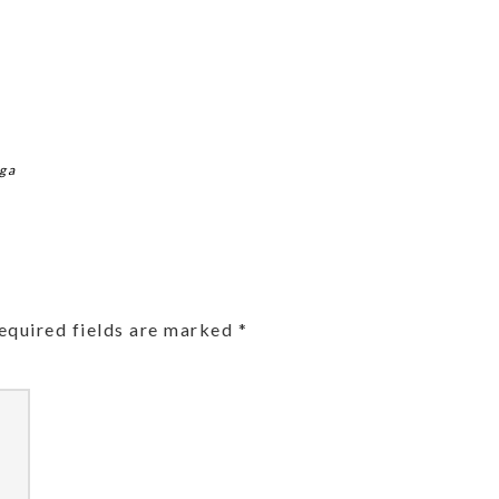
rga
equired fields are marked
*