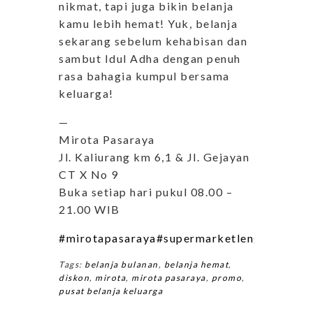
nikmat, tapi juga bikin belanja
kamu lebih hemat! Yuk, belanja
sekarang sebelum kehabisan dan
sambut Idul Adha dengan penuh
rasa bahagia kumpul bersama
keluarga!
—
Mirota Pasaraya
Jl. Kaliurang km 6,1 & Jl. Gejayan
CT X No 9
Buka setiap hari pukul 08.00 –
21.00 WIB
#mirotapasaraya
#supermarketlengkapyogy
Tags:
belanja bulanan
,
belanja hemat
,
diskon
,
mirota
,
mirota pasaraya
,
promo
,
pusat belanja keluarga