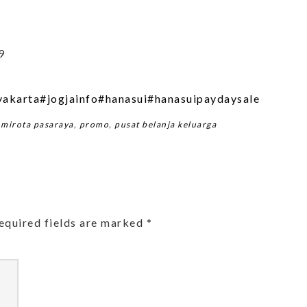
9
yakarta
#jogjainfo
#hanasui
#hanasuipaydaysale
,
mirota pasaraya
,
promo
,
pusat belanja keluarga
equired fields are marked
*