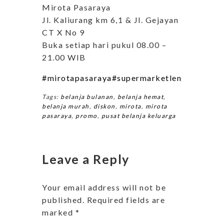
Mirota Pasaraya
Jl. Kaliurang km 6,1 & Jl. Gejayan
CT X No 9
Buka setiap hari pukul 08.00 –
21.00 WIB
#mirotapasaraya
#supermarketlengkapyogy
Tags:
belanja bulanan
,
belanja hemat
,
belanja murah
,
diskon
,
mirota
,
mirota
pasaraya
,
promo
,
pusat belanja keluarga
Leave a Reply
Your email address will not be
published.
Required fields are
marked
*