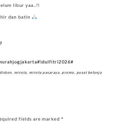
lum libur yaa..!!
ahir dan batin
9
urahjogjakarta
#idulfitri2026
#
diskon
,
mirota
,
mirota pasaraya
,
promo
,
pusat belanja
equired fields are marked
*