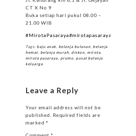
CT X No 9
Buka setiap hari pukul 08.00 –
21.00 WIB
#MirotaPasaraya
#mirotapasarayafashion
#
Tags:
baju anak
,
belanja bulanan
,
belanja
hemat
,
belanja murah
,
diskon
,
mirota
,
mirota pasaraya
,
promo
,
pusat belanja
keluarga
Leave a Reply
Your email address will not be
published.
Required fields are
marked
*
Comment
*