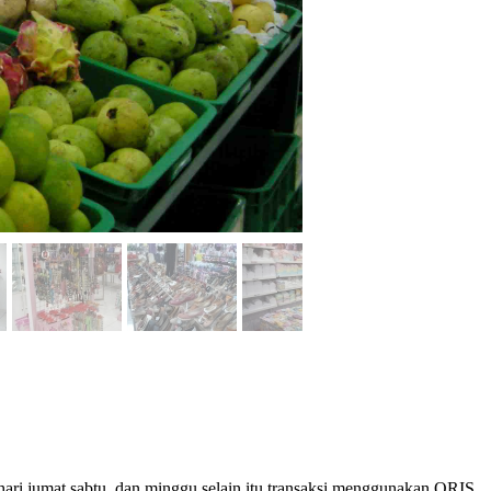
ari jumat,sabtu, dan minggu selain itu transaksi menggunakan QRIS