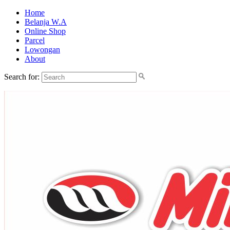
Home
Belanja W.A
Online Shop
Parcel
Lowongan
About
Search for: