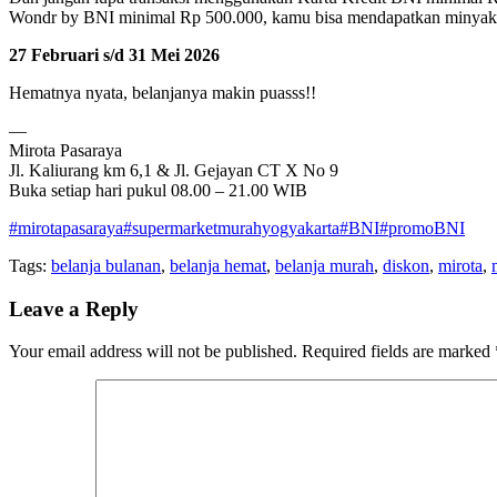
Wondr by BNI minimal Rp 500.000, kamu bisa mendapatkan minyak gore
27 Februari s/d 31 Mei 2026
Hematnya nyata, belanjanya makin puasss!!
—
Mirota Pasaraya
Jl. Kaliurang km 6,1 & Jl. Gejayan CT X No 9
Buka setiap hari pukul 08.00 – 21.00 WIB
#mirotapasaraya
#supermarketmurahyogyakarta
#BNI
#promoBNI
Tags:
belanja bulanan
,
belanja hemat
,
belanja murah
,
diskon
,
mirota
,
Leave a Reply
Your email address will not be published.
Required fields are marked