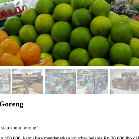
 Goreng
g siap kamu borong!
 400.000, kamu bisa mendapatkan voucher belanja Rp 20.000 lho di h