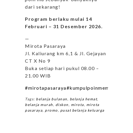
dari sekarang!
Program berlaku mulai 14
Februari – 31 Desember 2026.
—
Mirota Pasaraya
Jl. Kaliurang km 6,1 & Jl. Gejayan
CT X No 9
Buka setiap hari pukul 08.00 –
21.00 WIB
#mirotapasaraya
#kumpulpoinmember
#free
Tags:
belanja bulanan
,
belanja hemat
,
belanja murah
,
diskon
,
mirota
,
mirota
pasaraya
,
promo
,
pusat belanja keluarga