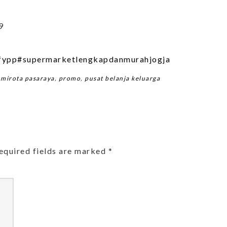
9
fypp
#supermarketlengkapdanmurahjogja
,
mirota pasaraya
,
promo
,
pusat belanja keluarga
equired fields are marked
*