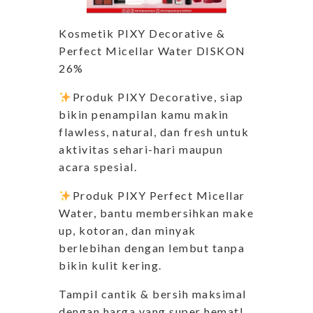
Kosmetik PIXY Decorative &
Perfect Micellar Water DISKON
26%
️
Produk PIXY Decorative, siap
bikin penampilan kamu makin
flawless, natural, dan fresh untuk
aktivitas sehari-hari maupun
acara spesial.
️
Produk PIXY Perfect Micellar
Water, bantu membersihkan make
up, kotoran, dan minyak
berlebihan dengan lembut tanpa
bikin kulit kering.
Tampil cantik & bersih maksimal
dengan harga yang super hemat!