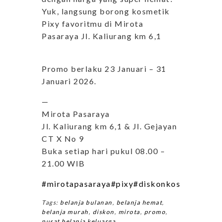
Yuk, langsung borong kosmetik
Pixy favoritmu di Mirota
Pasaraya Jl. Kaliurang km 6,1
Promo berlaku 23 Januari – 31
Januari 2026.
—
Mirota Pasaraya
Jl. Kaliurang km 6,1 & Jl. Gejayan
CT X No 9
Buka setiap hari pukul 08.00 –
21.00 WIB
#mirotapasaraya
#pixy
#diskonkosmetikpixy
Tags:
belanja bulanan
,
belanja hemat
,
belanja murah
,
diskon
,
mirota
,
promo
,
pusat belanja keluarga