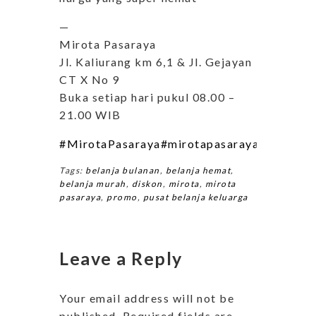
—
Mirota Pasaraya
Jl. Kaliurang km 6,1 & Jl. Gejayan
CT X No 9
Buka setiap hari pukul 08.00 –
21.00 WIB
#MirotaPasaraya
#mirotapasarayafashion
Tags:
belanja bulanan
,
belanja hemat
,
belanja murah
,
diskon
,
mirota
,
mirota
pasaraya
,
promo
,
pusat belanja keluarga
Leave a Reply
Your email address will not be
published.
Required fields are