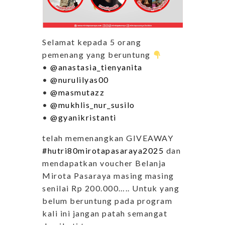
Selamat kepada 5 orang
pemenang yang beruntung
•
@anastasia_tienyanita
•
@nurulilyas00
•
@masmutazz
•
@mukhlis_nur_susilo
•
@gyanikristanti
telah memenangkan GIVEAWAY
#hutri80mirotapasaraya2025
dan
mendapatkan voucher Belanja
Mirota Pasaraya masing masing
senilai Rp 200.000….. Untuk yang
belum beruntung pada program
kali ini jangan patah semangat