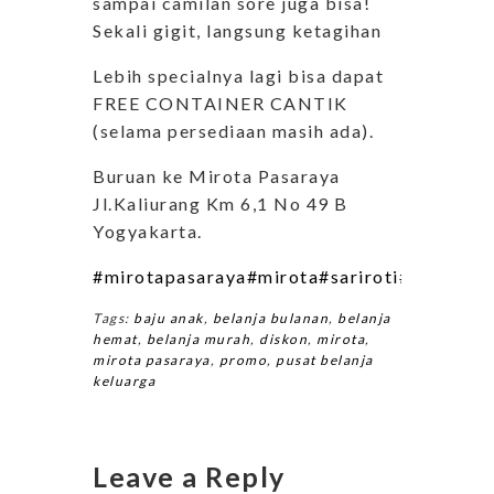
sampai camilan sore juga bisa!
Sekali gigit, langsung ketagihan
Lebih specialnya lagi bisa dapat
FREE CONTAINER CANTIK
(selama persediaan masih ada).
Buruan ke Mirota Pasaraya
Jl.Kaliurang Km 6,1 No 49 B
Yogyakarta.
#mirotapasaraya
#mirota
#sariroti
#sarikue
#
Tags:
baju anak
,
belanja bulanan
,
belanja
hemat
,
belanja murah
,
diskon
,
mirota
,
mirota pasaraya
,
promo
,
pusat belanja
keluarga
Leave a Reply