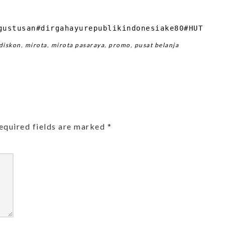
gustusan
#dirgahayurepublikindonesiake80
#HUTRI80
diskon
,
mirota
,
mirota pasaraya
,
promo
,
pusat belanja
equired fields are marked
*