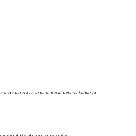
,
mirota pasaraya
,
promo
,
pusat belanja keluarga
equired fields are marked
*