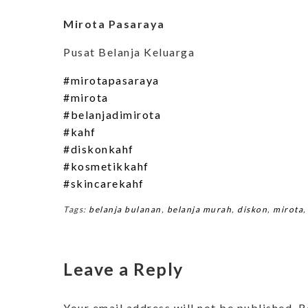
Mirota Pasaraya
Pusat Belanja Keluarga
#mirotapasaraya
#mirota
#belanjadimirota
#kahf
#diskonkahf
#kosmetikkahf
#skincarekahf
Tags:
belanja bulanan
,
belanja murah
,
diskon
,
mirota
Leave a Reply
Your email address will not be published.
R