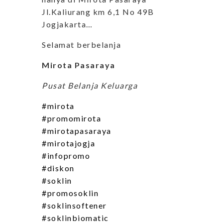
Jl.Kaliurang km 6,1 No 49B
Jogjakarta…
Selamat berbelanja
Mirota Pasaraya
Pusat Belanja Keluarga
#mirota
#promomirota
#mirotapasaraya
#mirotajogja
#infopromo
#diskon
#soklin
#promosoklin
#soklinsoftener
#soklinbiomatic