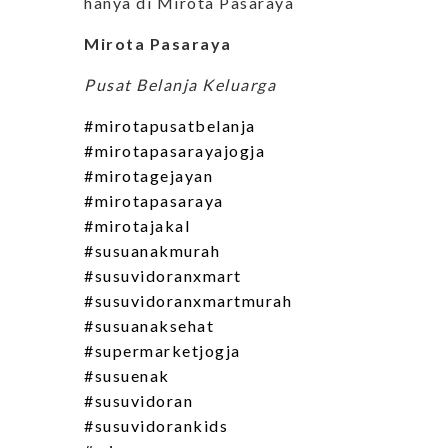
hanya di Mirota Pasaraya
Mirota Pasaraya
Pusat Belanja Keluarga
#mirotapusatbelanja
#mirotapasarayajogja
#mirotagejayan
#mirotapasaraya
#mirotajakal
#susuanakmurah
#susuvidoranxmart
#susuvidoranxmartmurah
#susuanaksehat
#supermarketjogja
#susuenak
#susuvidoran
#susuvidorankids