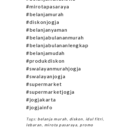
#mirotapasaraya
#belanjamurah
#diskonjogja
#belanjanyaman
#belanjabulananmurah
#belanjabulananlengkap
#belanjamudah
#produkdiskon
#swalayanmurahjogja
#swalayanjogja
#supermarket
#supermarketjogja
#jogjakarta
#jogjainfo
Tags:
belanja murah
,
diskon
,
idul fitri
,
lebaran
,
mirota pasaraya
,
promo