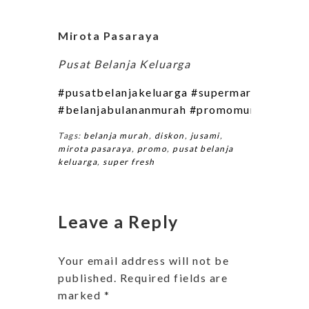
Mirota Pasaraya
Pusat Belanja Keluarga
#pusatbelanjakeluarga
#supermarketjogja
#
#belanjabulananmurah
#promomurahbanget
Tags:
belanja murah
,
diskon
,
jusami
,
mirota pasaraya
,
promo
,
pusat belanja
keluarga
,
super fresh
Leave a Reply
Your email address will not be
published.
Required fields are
marked
*