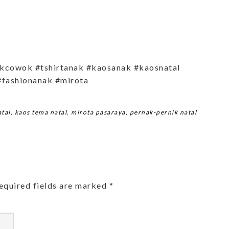
kcowok #tshirtanak #kaosanak #kaosnatal
#fashionanak #mirota
atal
,
kaos tema natal
,
mirota pasaraya
,
pernak-pernik natal
equired fields are marked
*