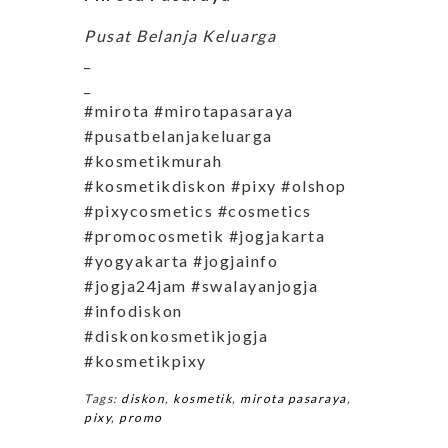
Pusat Belanja Keluarga
_
_
#mirota #mirotapasaraya
#pusatbelanjakeluarga
#kosmetikmurah
#kosmetikdiskon #pixy #olshop
#pixycosmetics #cosmetics
#promocosmetik #jogjakarta
#yogyakarta #jogjainfo
#jogja24jam #swalayanjogja
#infodiskon
#diskonkosmetikjogja
#kosmetikpixy
Tags:
diskon
,
kosmetik
,
mirota pasaraya
,
pixy
,
promo