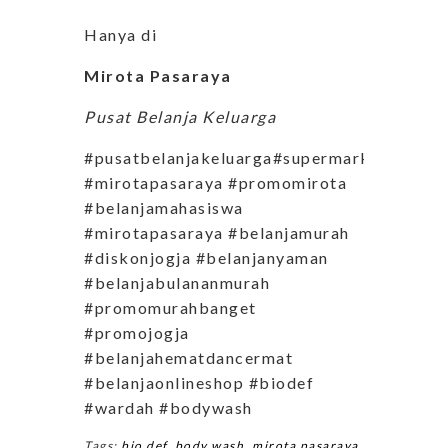
Hanya di
Mirota Pasaraya
Pusat Belanja Keluarga
#pusatbelanjakeluarga#supermarketjogja
#mirotapasaraya #promomirota
#belanjamahasiswa
#mirotapasaraya #belanjamurah
#diskonjogja #belanjanyaman
#belanjabulananmurah
#promomurahbanget
#promojogja
#belanjahematdancermat
#belanjaonlineshop #biodef
#wardah #bodywash
Tags:
bio def
,
body wash
,
mirota pasaraya
,