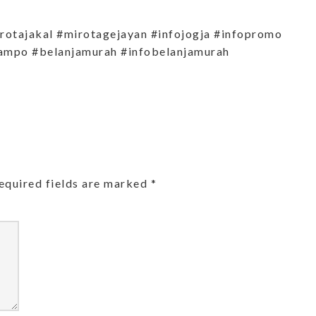
rotajakal #mirotagejayan #infojogja #infopromo
ampo #belanjamurah #infobelanjamurah
equired fields are marked
*