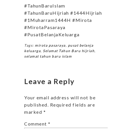
#TahunBaruIslam
#TahunBaruHijriah #1444Hijriah
#1Muharram1444H #Mirota
#MirotaPasaraya
#PusatBelanjaKeluarga
Tags:
mirota pasaraya
,
pusat belanja
keluarga
,
Selamat Tahun Baru hijriah
,
selamat tahun baru islam
Leave a Reply
Your email address will not be
published.
Required fields are
marked
*
Comment
*