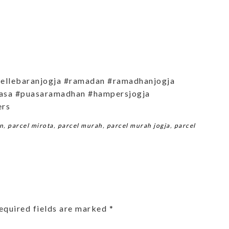
cellebaranjogja #ramadan #ramadhanjogja
asa #puasaramadhan #hampersjogja
ers
an
,
parcel mirota
,
parcel murah
,
parcel murah jogja
,
parcel
equired fields are marked
*