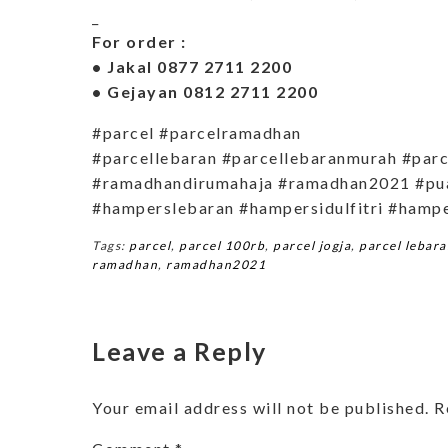
_
For order :
• Jakal 0877 2711 2200
• Gejayan 0812 2711 2200
#parcel #parcelramadhan
#parcellebaran #parcellebaranmurah #par
#ramadhandirumahaja #ramadhan2021 #pu
#hamperslebaran #hampersidulfitri #hamp
Tags:
parcel
,
parcel 100rb
,
parcel jogja
,
parcel lebar
ramadhan
,
ramadhan2021
Leave a Reply
Your email address will not be published.
R