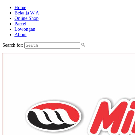
Home
Belanja W.A
Online Shop
Parcel
Lowongan
About
Search for: